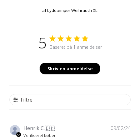
af
Lyddæmper Weihrauch XL
5
Baseret på 1 anmeldelser
Skriv en anmeldelse
Filtre
Udg
Henrik C.
🇩🇰
09/02/24
Verificeret køber