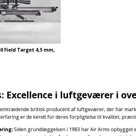
50 Field Target 4,5 mm,
: Excellence i luftgeværer i ove
remtrædende britisk producent af luftgeværer, der har mark
rfaring er de kendt for deres forpligtelse til kvalitet, præc
aring:
Siden grundlæggelsen i 1983 har Air Arms opbygget en 