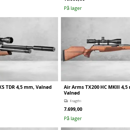
På lager
XS TDR 4,5 mm, Valnød
Air Arms TX200 HC MKIII 4,5
Valnød
Fragtfri
7.699,00
På lager