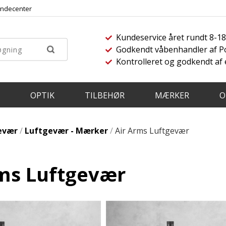
ndecenter
Kundeservice året rundt 8-1
Godkendt våbenhandler af Pol
Kontrolleret og godkendt af
OPTIK
TILBEHØR
MÆRKER
O
evær
/
Luftgevær - Mærker
/
Air Arms Luftgevær
ms Luftgevær