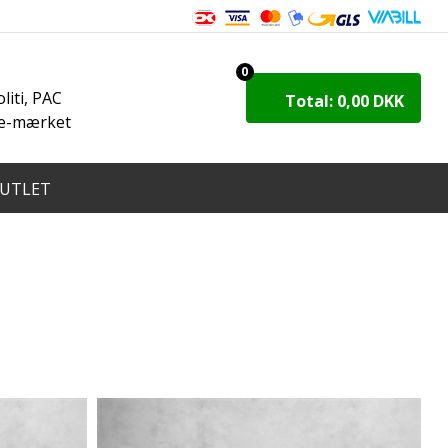
8
0
iti, PAC
Total: 0,00 DKK
 e-mærket
UTLET