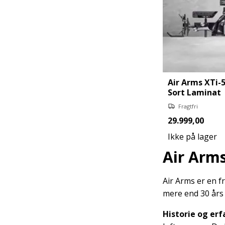
Air Arms XTi-
Sort Laminat
Fragtfri
29.999,00
Ikke på lager
Air Arms
Air Arms er en f
mere end 30 års e
Historie og erf