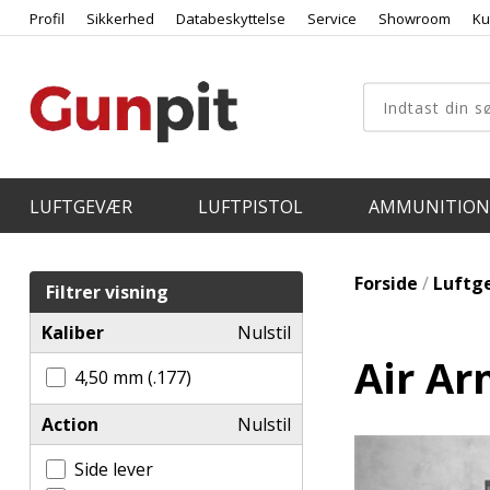
Profil
Sikkerhed
Databeskyttelse
Service
Showroom
Ku
LUFTGEVÆR
LUFTPISTOL
AMMUNITION
Forside
/
Luftg
Filtrer visning
Kaliber
Nulstil
Air Ar
4,50 mm (.177)
Action
Nulstil
Side lever