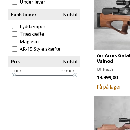
Under lever
Funktioner
Nulstil
Lyddæmper
Træskæfte
Magasin
AR-15 Style skæfte
Air Arms Gala
Valnød
Pris
Nulstil
Fragtfri
0
DKK
29,999
DKK
13.999,00
Få på lager