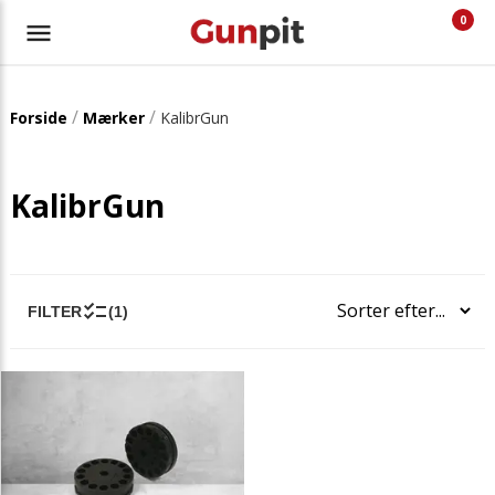
0
/
/
Forside
Mærker
KalibrGun
KalibrGun
FILTER
(1)