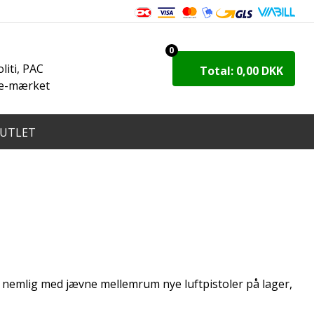
8
0
iti, PAC
Total: 0,00 DKK
 e-mærket
UTLET
får nemlig med jævne mellemrum nye luftpistoler på lager,