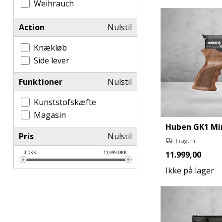
Weihrauch
Action
Nulstil
Knækløb
Side lever
Funktioner
Nulstil
Kunststofskæfte
Magasin
Huben GK1 Mi
Pris
Nulstil
Fragtfri
0
DKK
11,999
DKK
11.999,00
Ikke på lager