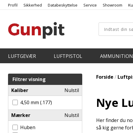
Profil
Sikkerhed
Databeskyttelse
Service
Showroom
Ku
LUFTGEVÆR
LUFTPISTOL
AMMUNITION
Forside
/
Luftpi
Filtrer visning
Kaliber
Nulstil
Nye Lu
4,50 mm (.177)
Mærker
Nulstil
Her finder du no
Huben
så kig gerne for