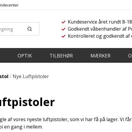
ndecenter
Kundeservice året rundt 8-1
Godkendt våbenhandler af Pol
Kontrolleret og godkendt af
OPTIK
TILBEHØR
MÆRKER
O
stol
/
Nye Luftpistoler
ftpistoler
gle af vores nyeste luftpistoler, som vi har få på lager. Vi 
bi en gang i mellem.