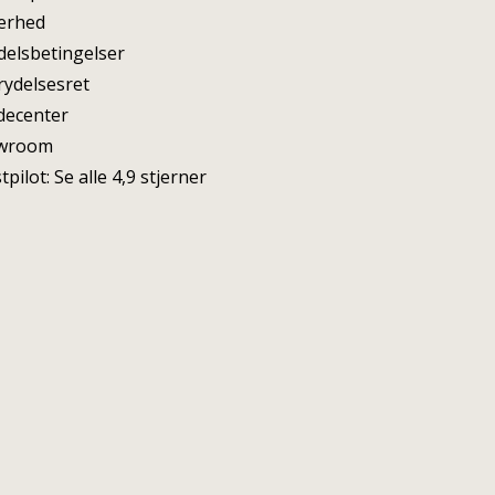
erhed
elsbetingelser
rydelsesret
decenter
wroom
tpilot: Se alle 4,9 stjerner