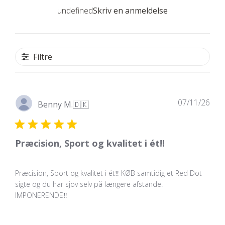
undefined
Skriv en anmeldelse
Filtre
Udg
07/11/26
Benny M.
🇩🇰
Præcision, Sport og kvalitet i ét‼️
Præcision, Sport og kvalitet i ét‼️ KØB samtidig et Red Dot
sigte og du har sjov selv på længere afstande.
IMPONERENDE‼️