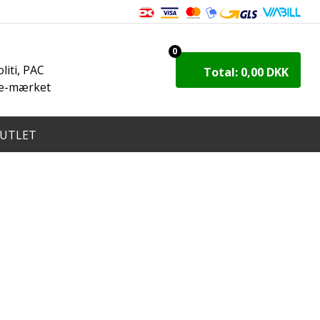
8
0
iti, PAC
Total: 0,00 DKK
 e-mærket
UTLET