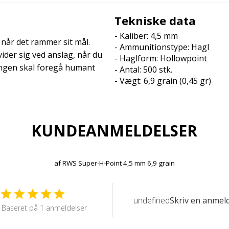
Tekniske data
- Kaliber: 4,5 mm
når det rammer sit mål.
- Ammunitionstype: Hagl
ider sig ved anslag, når du
- Haglform: Hollowpoint
ningen skal foregå humant
- Antal: 500 stk.
- Vægt: 6,9 grain (0,45 gr)
KUNDEANMELDELSER
af
RWS Super-H-Point 4,5 mm 6,9 grain
undefined
Skriv en anmel
Baseret på 1 anmeldelser