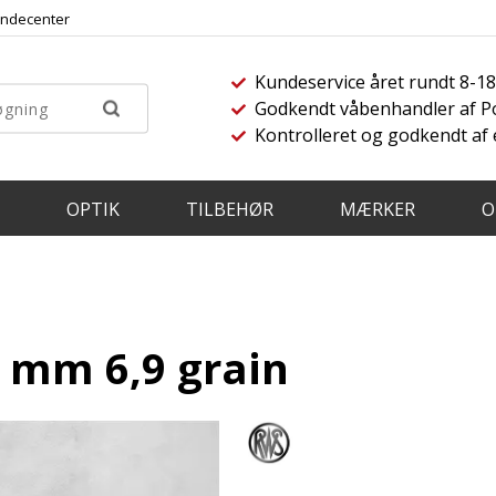
ndecenter
Kundeservice året rundt 8-1
Godkendt våbenhandler af Pol
Kontrolleret og godkendt af
OPTIK
TILBEHØR
MÆRKER
O
5 mm 6,9 grain