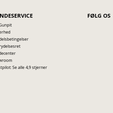
NDESERVICE
FØLG OS
Gunpit
erhed
elsbetingelser
rydelsesret
decenter
wroom
tpilot: Se alle 4,9 stjerner