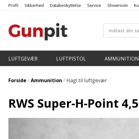
Profil
Sikkerhed
Databeskyttelse
Service
Showroom
Ku
LUFTGEVÆR
LUFTPISTOL
AMMUNITION
Forside
/
Ammunition
/
Hagl til luftgevær
RWS Super-H-Point 4,