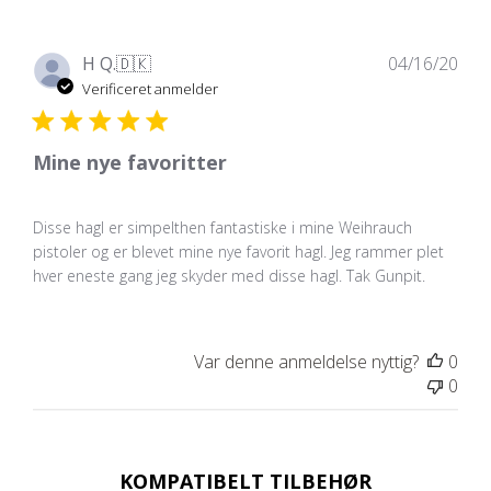
Udg
H Q.
🇩🇰
04/16/20
Verificeret anmelder
Mine nye favoritter
Disse hagl er simpelthen fantastiske i mine Weihrauch
pistoler og er blevet mine nye favorit hagl. Jeg rammer plet
hver eneste gang jeg skyder med disse hagl. Tak Gunpit.
Var denne anmeldelse nyttig?
0
0
KOMPATIBELT TILBEHØR