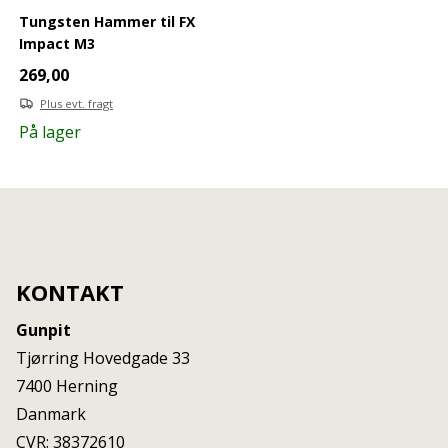
Tungsten Hammer til FX
Impact M3
269,00
Plus evt. fragt
På lager
KONTAKT
Gunpit
Tjørring Hovedgade 33
7400
Herning
Danmark
CVR: 38372610