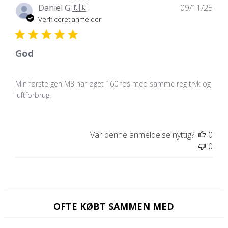
Udg
Daniel G.
🇩🇰
09/11/25
Verificeret anmelder
God
Min første gen M3 har øget 160 fps med samme reg tryk og
luftforbrug.
Var denne anmeldelse nyttig?
0
0
OFTE KØBT SAMMEN MED