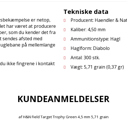
Tekniske data
rsbekæmpelse er netop,
Producent: Haendler & N
et har været at producere
Kaliber: 4,50 mm
ber, som du kender det fra
et sendes afsted med
Ammunitionstype: Hagl
d kuglebane på mellemlange
Haglform: Diabolo
Antal: 300 stk.
r du ikke fingrene i kontakt
Vægt: 5,71 grain (0,37 gr)
KUNDEANMELDELSER
af
H&N Field Target Trophy Green 4,5 mm 5,71 grain