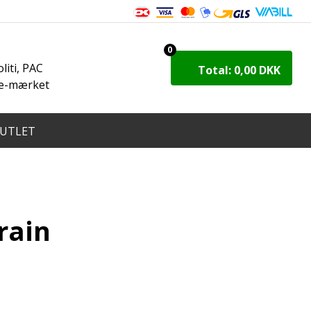
8
0
iti, PAC
Total: 0,00 DKK
 e-mærket
UTLET
rain