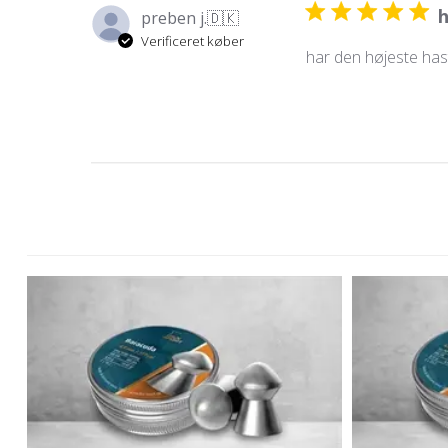
h
preben j.
🇩🇰
Verificeret køber
har den højeste hast