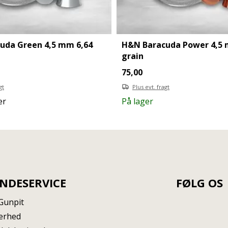
uda Green 4,5 mm 6,64
H&N Baracuda Power 4,5 
grain
75,00
gt
Plus evt. fragt
er
På lager
NDESERVICE
FØLG OS
Gunpit
erhed