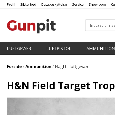
Profil
Sikkerhed
Databeskyttelse
Service
Showroom
Ku
LUFTGEVÆR
LUFTPISTOL
AMMUNITION
Forside
/
Ammunition
/
Hagl til luftgevær
H&N Field Target Trop