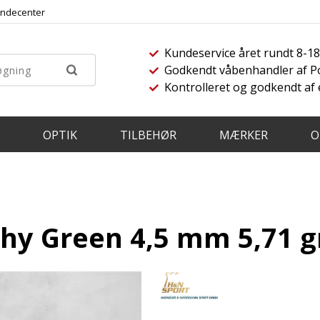
ndecenter
Kundeservice året rundt 8-1
Godkendt våbenhandler af Pol
Kontrolleret og godkendt af
OPTIK
TILBEHØR
MÆRKER
O
hy Green 4,5 mm 5,71 g