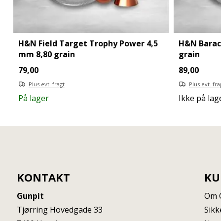
H&N Field Target Trophy Power 4,5
H&N Barac
mm 8,80 grain
grain
79,00
89,00
Plus evt. fragt
Plus evt. fra
På lager
Ikke på lag
KONTAKT
KU
Gunpit
Om 
Tjørring Hovedgade 33
Sikk