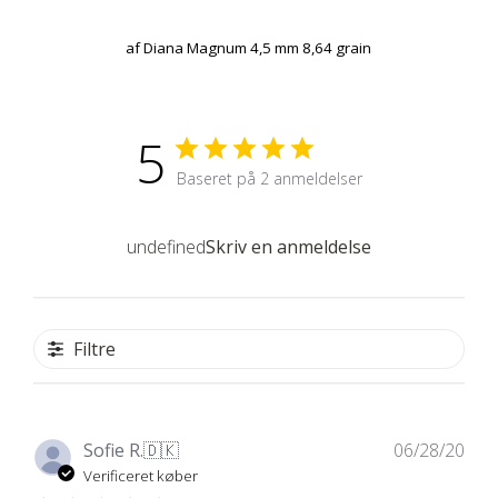
af
Diana Magnum 4,5 mm 8,64 grain
5
Baseret på 2 anmeldelser
undefined
Skriv en anmeldelse
Filtre
Udg
Sofie R.
🇩🇰
06/28/20
Verificeret køber