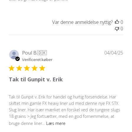
Var denne anmeldelse nyttig?
0
0
Udg
Poul B.
🇩🇰
04/04/25
Verificeret køber
Tak til Gunpit v. Erik
Tak til Gunpit v. Erik for handel og hurtig forsendelse. Har
skiftet min gamle FX heavy liner ud med denne nye FX STX
Slug liner. Har især mærket en forskel ved de tungere slugs
18 grains > Jeg fortsætter, med en god fornemmelse, at
bruge denne liner...
Læs mere