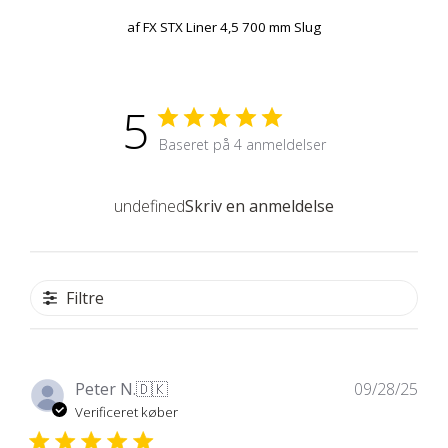
af
FX STX Liner 4,5 700 mm Slug
5
Baseret på 4 anmeldelser
undefined
Skriv en anmeldelse
Filtre
Udg
Peter N.
🇩🇰
09/28/25
Verificeret køber