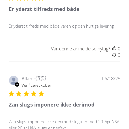
Er yderst tilfreds med både
Er yderst tilfreds med både varen og den hurtige levering
Var denne anmeldelse nyttig?
0
0
Udg
Allan F.
🇩🇰
06/18/25
Verificeret køber
Zan slugs imponere ikke derimod
Zan slugs imponere ikke derimod slugliner med 20. 5gr NSA
eller 20 gr H&N slugs er perfekt